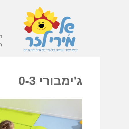
ר
ה
ג'ימבורי 0-3